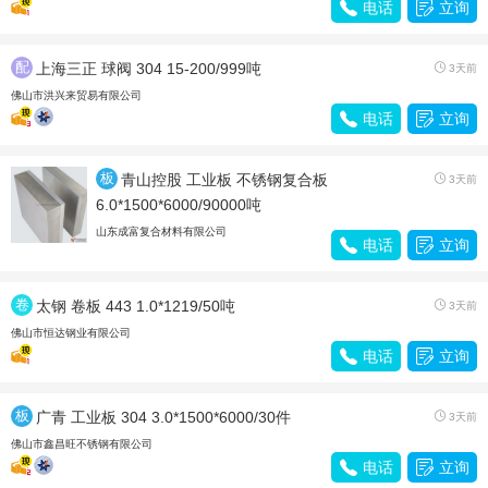

电话

立询
配
上海三正 球阀 304 15-200/999吨

3天前
件
佛山市洪兴来贸易有限公司

电话

立询
板
青山控股 工业板 不锈钢复合板

3天前
材
6.0*1500*6000/90000吨
山东成富复合材料有限公司

电话

立询
卷
太钢 卷板 443 1.0*1219/50吨

3天前
带
佛山市恒达钢业有限公司

电话

立询
板
广青 工业板 304 3.0*1500*6000/30件

3天前
材
佛山市鑫昌旺不锈钢有限公司

电话

立询