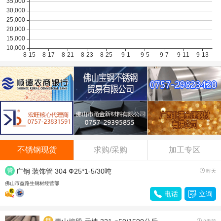
酒钢304/2B
14500
0.00
不锈钢现货
求购/采购
加工专区
管
广钢 装饰管 304 Ф25*1-5/30吨

昨天
材
佛山市益路生钢材经营部

电话

立询
型
