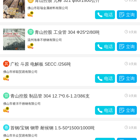
青山控股 元棒 321 φ50/1500公斤
3天前
材
佛山市彩瑞金属材料有限公司

电话

立询
管
青山控股 工业管 304 Ф25*2/80吨

3天前
材
温州海泰不锈钢有限公司

电话

立询
其
广松 斗原 电解板 SECC /256吨

3天前
他
佛山市祥聪贸易有限公司

电话

立询
管
青山控股 制品管 304 12.7*0.6-1.2/386支

3天前
材
佛山市睿洋不锈钢有限公司

电话

立询
卷
首钢/宝钢 钢带 耐候钢 1.5-50*1500/1000吨

3天前
带
佛山市丰众贸易有限公司