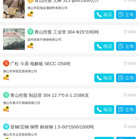
青山控股 元棒 321 φ50/1500公斤
3天前
材
佛山市彩瑞金属材料有限公司

电话

立询
管
青山控股 工业管 304 Ф25*2/80吨

3天前
材
温州海泰不锈钢有限公司

电话

立询
其
广松 斗原 电解板 SECC /256吨

3天前
他
佛山市祥聪贸易有限公司

电话

立询
管
青山控股 制品管 304 12.7*0.6-1.2/386支

3天前
材
佛山市睿洋不锈钢有限公司

电话

立询
卷
首钢/宝钢 钢带 耐候钢 1.5-50*1500/1000吨

3天前
带
佛山市丰众贸易有限公司