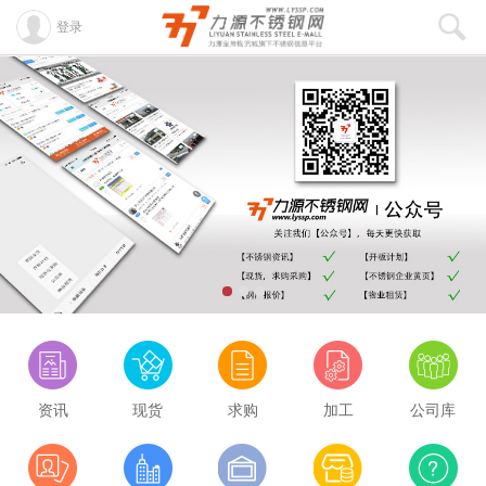
登录
资讯
现货
求购
加工
公司库
酒钢430/2B
8100
0.00