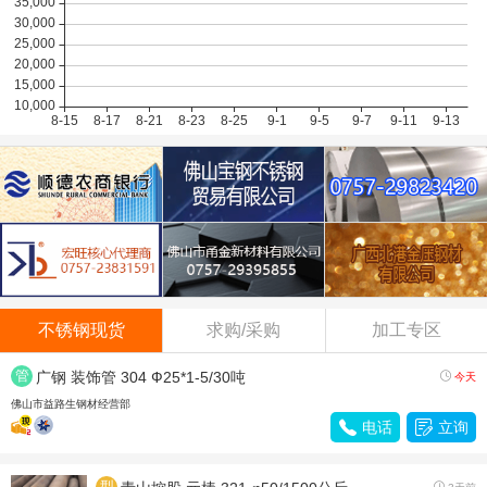
不锈钢现货
求购/采购
加工专区
管
广钢 装饰管 304 Ф25*1-5/30吨

今天
材
佛山市益路生钢材经营部

电话

立询
型
