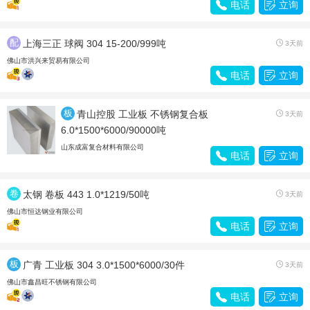

电话

立询
配
上海三正 球阀 304 15-200/999吨

3天前
件
佛山市洪兴来贸易有限公司

电话

立询
板
青山控股 工业板 不锈钢复合板

3天前
材
6.0*1500*6000/90000吨
山东成富复合材料有限公司

电话

立询
卷
太钢 卷板 443 1.0*1219/50吨

3天前
带
佛山市恒达钢业有限公司

电话

立询
板
广青 工业板 304 3.0*1500*6000/30件

3天前
材
佛山市鑫昌旺不锈钢有限公司

电话

立询