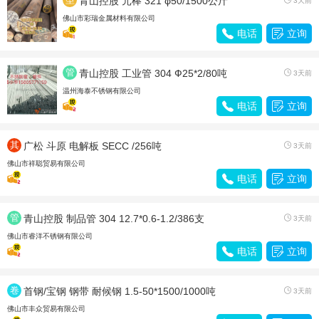
青山控股 元棒 321 φ50/1500公斤
3天前
材
佛山市彩瑞金属材料有限公司

电话

立询
管
青山控股 工业管 304 Ф25*2/80吨

3天前
材
温州海泰不锈钢有限公司

电话

立询
其
广松 斗原 电解板 SECC /256吨

3天前
他
佛山市祥聪贸易有限公司

电话

立询
管
青山控股 制品管 304 12.7*0.6-1.2/386支

3天前
材
佛山市睿洋不锈钢有限公司

电话

立询
卷
首钢/宝钢 钢带 耐候钢 1.5-50*1500/1000吨

3天前
带
佛山市丰众贸易有限公司