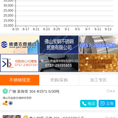
联众LH/2B
8800
0.00
酒钢304/2B
14500
0.00
不锈钢现货
求购/采购
加工专区
管
广钢 装饰管 304 Ф25*1-5/30吨

昨天
材
佛山市益路生钢材经营部

电话

立询
型
