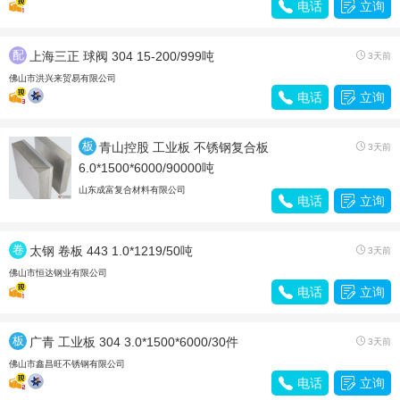

电话

立询
配
上海三正 球阀 304 15-200/999吨

3天前
件
佛山市洪兴来贸易有限公司

电话

立询
板
青山控股 工业板 不锈钢复合板

3天前
材
6.0*1500*6000/90000吨
山东成富复合材料有限公司

电话

立询
卷
太钢 卷板 443 1.0*1219/50吨

3天前
带
佛山市恒达钢业有限公司

电话

立询
板
广青 工业板 304 3.0*1500*6000/30件

3天前
材
佛山市鑫昌旺不锈钢有限公司

电话

立询