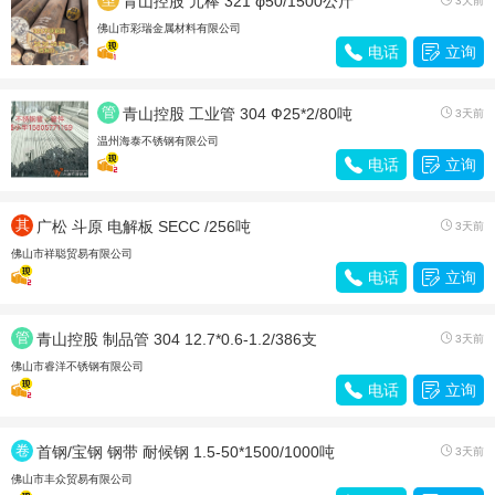
青山控股 元棒 321 φ50/1500公斤
3天前
材
佛山市彩瑞金属材料有限公司

电话

立询
管
青山控股 工业管 304 Ф25*2/80吨

3天前
材
温州海泰不锈钢有限公司

电话

立询
其
广松 斗原 电解板 SECC /256吨

3天前
他
佛山市祥聪贸易有限公司

电话

立询
管
青山控股 制品管 304 12.7*0.6-1.2/386支

3天前
材
佛山市睿洋不锈钢有限公司

电话

立询
卷
首钢/宝钢 钢带 耐候钢 1.5-50*1500/1000吨

3天前
带
佛山市丰众贸易有限公司