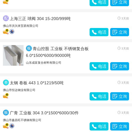

电话

立询
配
上海三正 球阀 304 15-200/999吨

3天前
件
佛山市洪兴来贸易有限公司

电话

立询
板
青山控股 工业板 不锈钢复合板

3天前
材
6.0*1500*6000/90000吨
山东成富复合材料有限公司

电话

立询
卷
太钢 卷板 443 1.0*1219/50吨

3天前
带
佛山市恒达钢业有限公司

电话

立询
板
广青 工业板 304 3.0*1500*6000/30件

3天前
材
佛山市鑫昌旺不锈钢有限公司

电话

立询