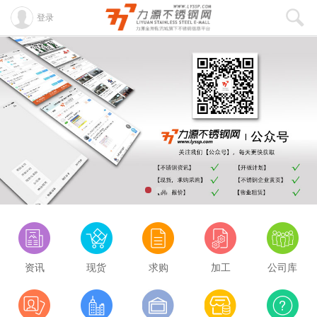
登录
资讯
现货
求购
加工
公司库
酒钢430/2B
8100
0.00