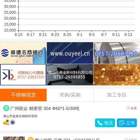
不锈钢现货
求购/采购
加工专区
管
广州联众 精密管 304 Ф60*1-5/30吨

今天
材
佛山市益路生钢材经营部

电话

立询
型
