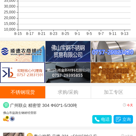
不锈钢现货
求购/采购
加工专区
管
广州联众 精密管 304 Ф60*1-5/30吨

今天
材
佛山市益路生钢材经营部

电话

立询
型
