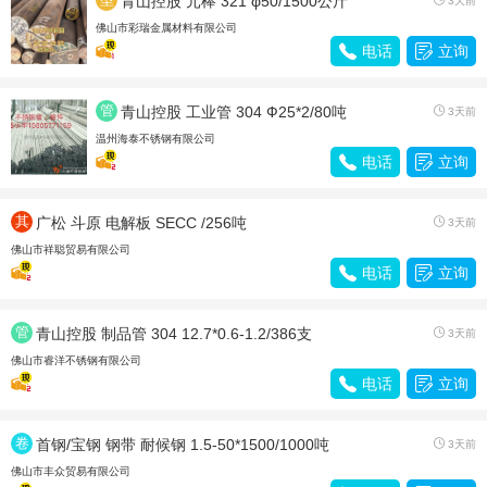
青山控股 元棒 321 φ50/1500公斤
3天前
材
佛山市彩瑞金属材料有限公司

电话

立询
管
青山控股 工业管 304 Ф25*2/80吨

3天前
材
温州海泰不锈钢有限公司

电话

立询
其
广松 斗原 电解板 SECC /256吨

3天前
他
佛山市祥聪贸易有限公司

电话

立询
管
青山控股 制品管 304 12.7*0.6-1.2/386支

3天前
材
佛山市睿洋不锈钢有限公司

电话

立询
卷
首钢/宝钢 钢带 耐候钢 1.5-50*1500/1000吨

3天前
带
佛山市丰众贸易有限公司