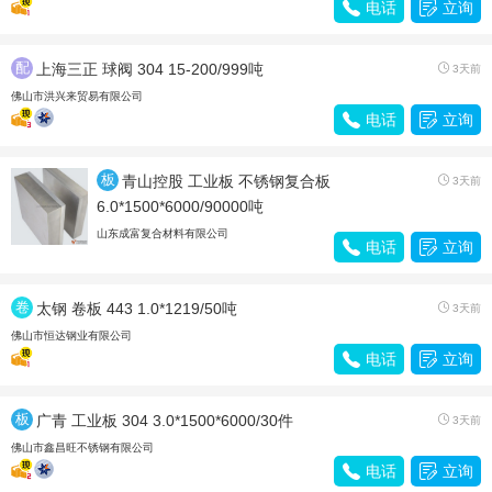

电话

立询
配
上海三正 球阀 304 15-200/999吨

3天前
件
佛山市洪兴来贸易有限公司

电话

立询
板
青山控股 工业板 不锈钢复合板

3天前
材
6.0*1500*6000/90000吨
山东成富复合材料有限公司

电话

立询
卷
太钢 卷板 443 1.0*1219/50吨

3天前
带
佛山市恒达钢业有限公司

电话

立询
板
广青 工业板 304 3.0*1500*6000/30件

3天前
材
佛山市鑫昌旺不锈钢有限公司

电话

立询