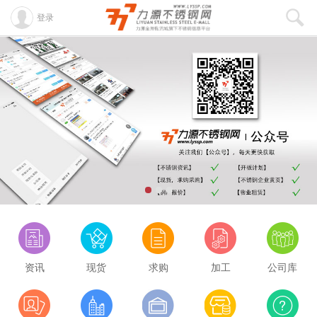
登录
资讯
现货
求购
加工
公司库
酒钢430/2B
8100
0.00
东特304/No.1
13300
0.00