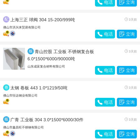

电话

立询
配
上海三正 球阀 304 15-200/999吨

3天前
件
佛山市洪兴来贸易有限公司

电话

立询
板
青山控股 工业板 不锈钢复合板

3天前
材
6.0*1500*6000/90000吨
山东成富复合材料有限公司

电话

立询
卷
太钢 卷板 443 1.0*1219/50吨

3天前
带
佛山市恒达钢业有限公司

电话

立询
板
广青 工业板 304 3.0*1500*6000/30件

3天前
材
佛山市鑫昌旺不锈钢有限公司

电话

立询