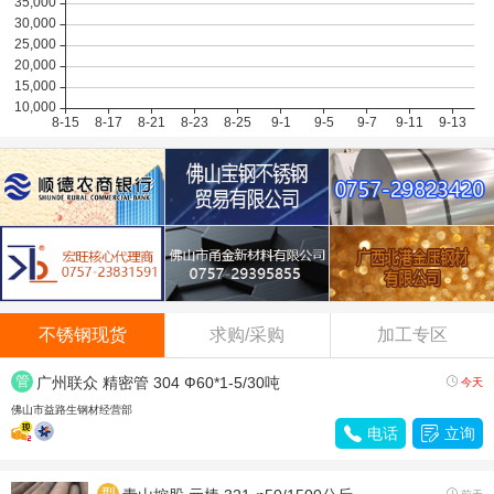
不锈钢现货
求购/采购
加工专区
管
广州联众 精密管 304 Ф60*1-5/30吨

今天
材
佛山市益路生钢材经营部

电话

立询
型
