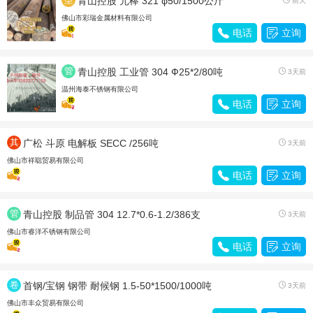
青山控股 元棒 321 φ50/1500公斤
前天
材
佛山市彩瑞金属材料有限公司

电话

立询
管
青山控股 工业管 304 Ф25*2/80吨

3天前
材
温州海泰不锈钢有限公司

电话

立询
其
广松 斗原 电解板 SECC /256吨

3天前
他
佛山市祥聪贸易有限公司

电话

立询
管
青山控股 制品管 304 12.7*0.6-1.2/386支

3天前
材
佛山市睿洋不锈钢有限公司

电话

立询
卷
首钢/宝钢 钢带 耐候钢 1.5-50*1500/1000吨

3天前
带
佛山市丰众贸易有限公司