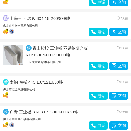

电话

立询
配
上海三正 球阀 304 15-200/999吨

3天前
件
佛山市洪兴来贸易有限公司

电话

立询
板
青山控股 工业板 不锈钢复合板

3天前
材
6.0*1500*6000/90000吨
山东成富复合材料有限公司

电话

立询
卷
太钢 卷板 443 1.0*1219/50吨

3天前
带
佛山市恒达钢业有限公司

电话

立询
板
广青 工业板 304 3.0*1500*6000/30件

3天前
材
佛山市鑫昌旺不锈钢有限公司

电话

立询