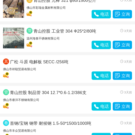
青山控股 元棒 321 φ50/1500公斤
3天前
材
佛山市彩瑞金属材料有限公司

电话

立询
管
青山控股 工业管 304 Ф25*2/80吨

3天前
材
温州海泰不锈钢有限公司

电话

立询
其
广松 斗原 电解板 SECC /256吨

3天前
他
佛山市祥聪贸易有限公司

电话

立询
管
青山控股 制品管 304 12.7*0.6-1.2/386支

3天前
材
佛山市睿洋不锈钢有限公司

电话

立询
卷
首钢/宝钢 钢带 耐候钢 1.5-50*1500/1000吨

3天前
带
佛山市丰众贸易有限公司