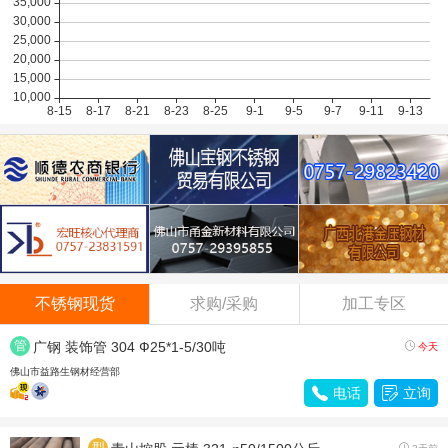
不锈钢现货
求购/采购
加工专区
管
广钢 装饰管 304 Ф25*1-5/30吨

今天
材
佛山市益路生钢材经营部

电话

立询
型
