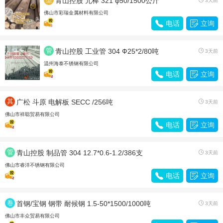
青山控股 元棒 321 φ50/1500公斤
3天前
材
佛山市彩瑞金属材料有限公司

电话

立询
管
青山控股 工业管 304 Ф25*2/80吨

3天前
材
温州海泰不锈钢有限公司

电话

立询
其
广松 斗原 电解板 SECC /256吨

3天前
他
佛山市祥聪贸易有限公司

电话

立询
管
青山控股 制品管 304 12.7*0.6-1.2/386支

3天前
材
佛山市睿洋不锈钢有限公司

电话

立询
卷
首钢/宝钢 钢带 耐候钢 1.5-50*1500/1000吨

3天前
带
佛山市丰众贸易有限公司