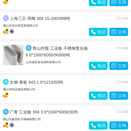

电话

立询
配
上海三正 球阀 304 15-200/999吨

3天前
件
佛山市洪兴来贸易有限公司

电话

立询
板
青山控股 工业板 不锈钢复合板

3天前
材
6.0*1500*6000/90000吨
山东成富复合材料有限公司

电话

立询
卷
太钢 卷板 443 1.0*1219/50吨

3天前
带
佛山市恒达钢业有限公司

电话

立询
板
广青 工业板 304 3.0*1500*6000/30件

3天前
材
佛山市鑫昌旺不锈钢有限公司

电话

立询