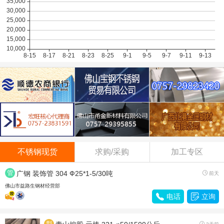
联众LH/2B
8800
0.00
酒钢304/2B
14500
0.00
不锈钢现货
求购/采购
加工专区
管
广钢 装饰管 304 Ф25*1-5/30吨

前天
材
佛山市益路生钢材经营部

电话

立询
型
