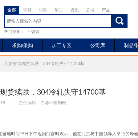
全部
现货
求购
加工
资讯
公司
产品
热门搜索：
不锈钢
求购/采购
加工专区
公司库
制品/
：期货收绿现货续跌，304冷轧失守14700基
货续跌，304冷轧失守14700基
18
责任编辑：力源不锈钢网
在当地时间15日下午返回白宫时表示，他在北京与中国领导人举行的峰