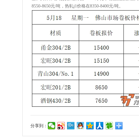
8550-8650
元
/吨，热轧j1价格在
8350-8400
元
/吨。
分享到：