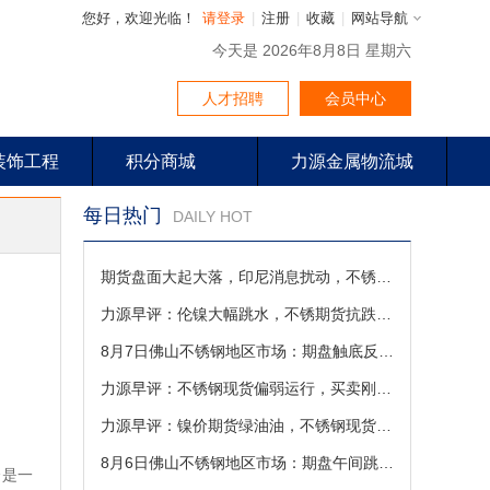
您好，欢迎光临！
请登录
|
注册
|
收藏
|
网站导航
今天是 2026年8月8日 星期六
人才招聘
会员中心
装饰工程
积分商城
力源金属物流城
每日热门
DAILY HOT
期货盘面大起大落，印尼消息扰动，不锈钢现货成交偏弱震荡修复
力源早评：伦镍大幅跳水，不锈期货抗跌，现货进入博弈震荡（8-7）
8月7日佛山不锈钢地区市场：期盘触底反弹，不锈钢现货低位修复回暖
力源早评：不锈钢现货偏弱运行，买卖刚需为主
力源早评：镍价期货绿油油，不锈钢现货行情逆转
8月6日佛山不锈钢地区市场：期盘午间跳水走弱，不锈钢商家灵活让利抢单
会是一