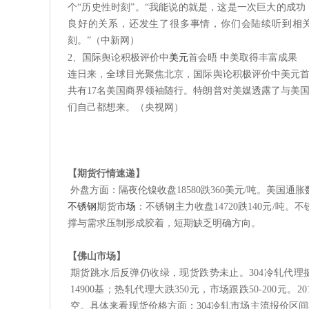
个“历史性时刻”。“我能说的就是，这是一次巨大的成
良好的关系，还发生了很多事情，你们会陆续听到相
刻。”（中新网）
2
、国际舆论积极评价中
美元
首会晤
中美取得丰富成果
连日来，全球目光聚焦北京，国际舆论积极评价中美元
共有
17名美国商界领袖随行。特朗普对美媒透露了与美
们自己都想来。（央视网）
【期货行情速递】
外盘方面：
隔夜
伦镍
收盘
18580跌360美元/吨。
美国通胀
不锈钢
期货
市场
：
不锈钢主力收盘
14720跌140元/吨
撑与需求压制形成胶着，短期缺乏明确方向。
【佛山市场】
期货跳水后反弹仍收绿，现货跌势未止。
304冷轧代理
14900基；热轧代理大跌350元，市场跟跌50-200
空。具体来看现货价格方面：304冷轧市场主流报价区间