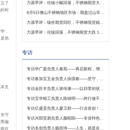
力源早评：伦镍小幅回落，不锈钢期货大跌，现货低开受成本托底（8-6）
建立了
性的时
8月5日佛山不锈钢地区市场：期盘过山车急跌回吐涨幅，现货市场成交转淡
力源早评：镍价期货回吐，不锈钢现货稳价出货
访华，
力源早评：伦镍回落，不锈钢期货大跌 185 元，现货低开运行（8-5）
，是他
专访
专访华广盈负责人秦苑——再启新程，增添3000W激光切管机！
专访春加宝五金负责人徐国春——坚守，是一个企业最有价值的积淀
成本支
专访金匠丰负责人谢传康——以归零的状态迎接新的挑战
专访宝华精工负责人陈锦明——跨行做不锈钢，对激光焊接有信心
专访亿盛昊负责人廖卫群——行业首创！不锈钢样本册定制解忧铺来啦
旺失守
专访兴阳贸易负责人颜昭阳——专攻特色领域，满足特殊需求
氛围偏
专访名创负责人杨崇琦——人生，就是在于折腾！
价格在