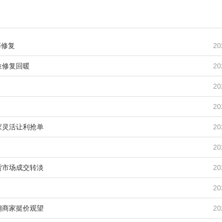
荡修复
20
位修复回暖
20
20
20
家灵活让利抢单
20
20
货市场成交转淡
20
20
钢商家挺价观望
20