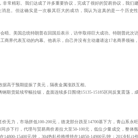
功，非常精彩。我们达成了许多重要协议，完成了很好的贸易协议，我们
关消息。但这确实是一次极其巨大的成功，我认为这真的是一个历史
首会晤。美国总统特朗普在回国后表示，访华取得巨大成功。特朗普此次
国工商界代表互动的内幕。他表示，自己并没有主动邀请这17名商界领袖
数据高于预期提振了美元，隔夜金属涨跌互相。
。不锈钢期货延续窄幅拉锯，盘面连续多日围绕15135-15185区间反复震荡，
挺价无力，市场拼低100-200元，德龙部分跌至14700基下方，青山系永
元。201同步下行，代理与贸易商价差拉大至50-100元，低位少量成交，整体
在
14800-15400
元
/吨，304热轧价格维持在
14850-14900
元
/吨；201冷轧j1