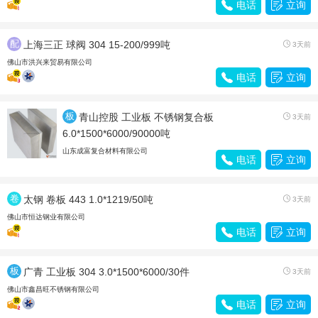

电话

立询
配
上海三正 球阀 304 15-200/999吨

3天前
件
佛山市洪兴来贸易有限公司

电话

立询
板
青山控股 工业板 不锈钢复合板

3天前
材
6.0*1500*6000/90000吨
山东成富复合材料有限公司

电话

立询
卷
太钢 卷板 443 1.0*1219/50吨

3天前
带
佛山市恒达钢业有限公司

电话

立询
板
广青 工业板 304 3.0*1500*6000/30件

3天前
材
佛山市鑫昌旺不锈钢有限公司

电话

立询