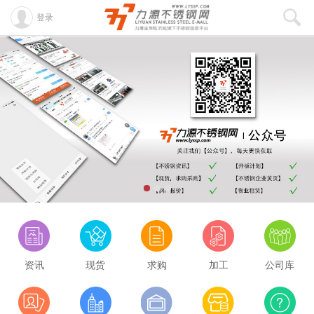
登录
资讯
现货
求购
加工
公司库
酒钢430/2B
8100
0.00