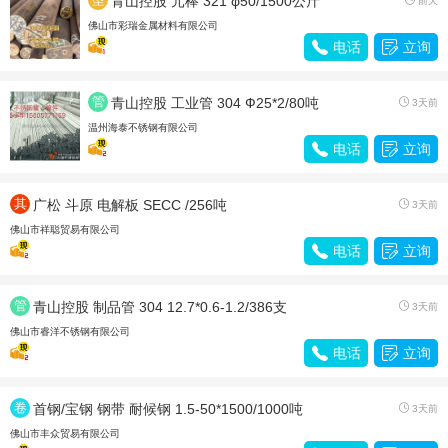
青山控股 元棒 321 φ50/1500公斤
前天
材
佛山市彩瑞金属材料有限公司

电话

立询
管
青山控股 工业管 304 Ф25*2/80吨

3天前
材
温州海泰不锈钢有限公司

电话

立询
其
广松 斗原 电解板 SECC /256吨

3天前
他
佛山市祥聪贸易有限公司

电话

立询
管
青山控股 制品管 304 12.7*0.6-1.2/386支

3天前
材
佛山市睿洋不锈钢有限公司

电话

立询
卷
首钢/宝钢 钢带 耐候钢 1.5-50*1500/1000吨

3天前
带
佛山市丰众贸易有限公司