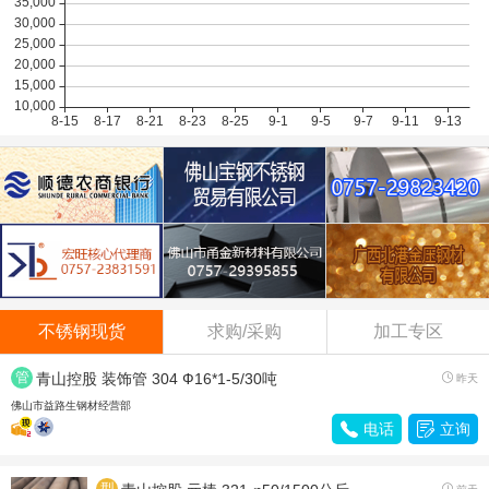
不锈钢现货
求购/采购
加工专区
管
青山控股 装饰管 304 Ф16*1-5/30吨

昨天
材
佛山市益路生钢材经营部

电话

立询
型
